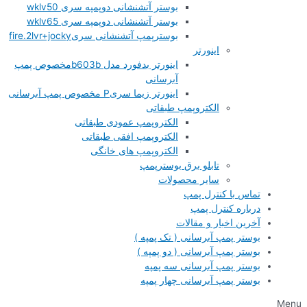
بوستر آتشنشانی دوپمپه سری wklv50
بوستر آتشنشانی دوپمپه سری wklv65
بوسترپمپ آتشنشانی سریfire.2lvr+jocky
اینورتر
اینورتر بدفورد مدل b603bمخصوص پمپ
آبرسانی
اینورتر زیما سریP مخصوص پمپ آبرسانی
الکتروپمپ طبقاتی
الکتروپمپ عمودی طبقاتی
الکتروپمپ افقی طبقاتی
الکتروپمپ های خانگی
تابلو برق بوسترپمپ
سایر محصولات
تماس با کنترل پمپ
درباره کنترل پمپ
آخرین اخبار و مقالات
بوستر پمپ آبرسانی ( تک پمپه )
بوستر پمپ آبرسانی ( دو پمپه )
بوستر پمپ آبرسانی سه پمپه
بوستر پمپ آبرسانی چهار پمپه
Menu