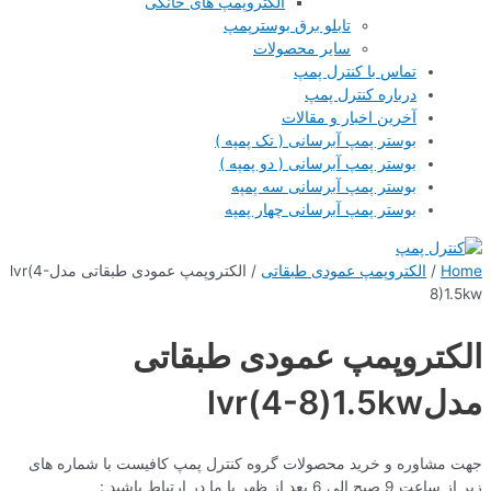
الکتروپمپ های خانگی
تابلو برق بوسترپمپ
سایر محصولات
تماس با کنترل پمپ
درباره کنترل پمپ
آخرین اخبار و مقالات
بوستر پمپ آبرسانی ( تک پمپه )
بوستر پمپ آبرسانی ( دو پمپه )
بوستر پمپ آبرسانی سه پمپه
بوستر پمپ آبرسانی چهار پمپه
Home
/
الکتروپمپ عمودی طبقاتی
/ الکتروپمپ عمودی طبقاتی مدلlvr(4-
8)1.5kw
الکتروپمپ عمودی طبقاتی
مدلlvr(4-8)1.5kw
جهت مشاوره و خرید محصولات گروه کنترل پمپ کافیست با شماره های
زیر از ساعت 9 صبح الی 6 بعد از ظهر با ما در ارتباط باشید :