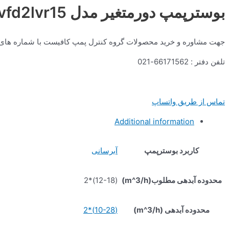
بوسترپمپ دورمتغیر مدل 2vfd2lvr15
جهت مشاوره و خرید محصولات گروه کنترل پمپ کافیست با شماره های زیر از ساعت 9 صبح الی 6 بعد از ظهر با 
تلفن دفتر : 66171562-021
تماس از طریق واتساپ
Additional information
کاربرد بوسترپمپ
آبرسانی
محدوده آبدهی مطلوب(m^3/h)
(12-18)*2
محدوده آبدهی (m^3/h)
(10-28)*2