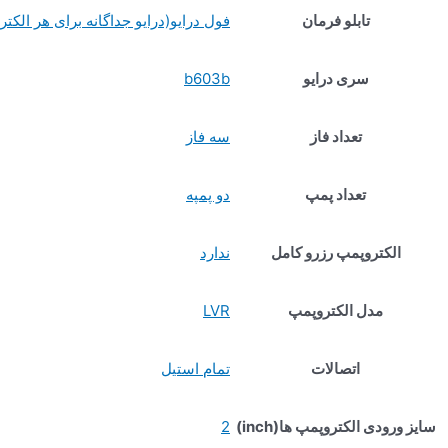
تابلو فرمان
فول درایو(درایو جداگانه برای هر الکت
سری درایو
b603b
تعداد فاز
سه فاز
تعداد پمپ
دو پمپه
الکتروپمپ رزرو کامل
ندارد
مدل الکتروپمپ
LVR
اتصالات
تمام استیل
سایز ورودی الکتروپمپ ها(inch)
2