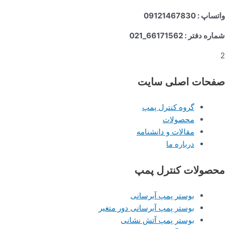
واتساپ : 09121467830
شماره دفتر : 66171562_021
2
صفحات اصلی سایت
گروه کنترل پمپ
محصولات
مقالات و دانشنامه
درباره ما
محصولات کنترل پمپ
بوستر پمپ آبرسانی
بوستر پمپ آبرسانی دور متغیر
بوستر پمپ آتش نشانی