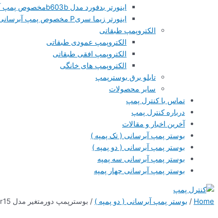
اینورتر بدفورد مدل b603bمخصوص پمپ آبرسانی
اینورتر زیما سریP مخصوص پمپ آبرسانی
الکتروپمپ طبقاتی
الکتروپمپ عمودی طبقاتی
الکتروپمپ افقی طبقاتی
الکتروپمپ های خانگی
تابلو برق بوسترپمپ
سایر محصولات
تماس با کنترل پمپ
درباره کنترل پمپ
آخرین اخبار و مقالات
بوستر پمپ آبرسانی ( تک پمپه )
بوستر پمپ آبرسانی ( دو پمپه )
بوستر پمپ آبرسانی سه پمپه
بوستر پمپ آبرسانی چهار پمپه
Home
/
بوستر پمپ آبرسانی ( دو پمپه )
/ بوسترپمپ دورمتغیر مدل 2vfd2lvr15