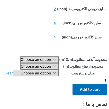
سایزخروجی الکتروپمپ ها(inch)
2
سایز کلکتور ورودی(inch)
4
سایز کلکتور خروجی(inch)
4
محدوده آبدهی مطلوب(m^3/h)
محدوده ارتفاع مطلوب(m)
مدل بوسترپمپ
Clear
بوسترپمپ
دورمتغیر
Add to cart
مدل
2vfd2lvr15
quantity
تماس با ما :