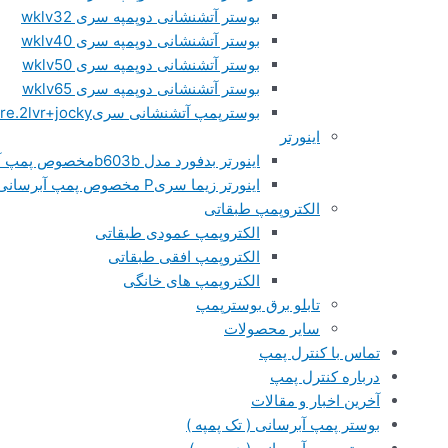
بوستر آتشنشانی دوپمپه سری wklv32
بوستر آتشنشانی دوپمپه سری wklv40
بوستر آتشنشانی دوپمپه سری wklv50
بوستر آتشنشانی دوپمپه سری wklv65
بوسترپمپ آتشنشانی سریfire.2lvr+jocky
اینورتر
اینورتر بدفورد مدل b603bمخصوص پمپ آبرسانی
اینورتر زیما سریP مخصوص پمپ آبرسانی
الکتروپمپ طبقاتی
الکتروپمپ عمودی طبقاتی
الکتروپمپ افقی طبقاتی
الکتروپمپ های خانگی
تابلو برق بوسترپمپ
سایر محصولات
تماس با کنترل پمپ
درباره کنترل پمپ
آخرین اخبار و مقالات
بوستر پمپ آبرسانی ( تک پمپه )