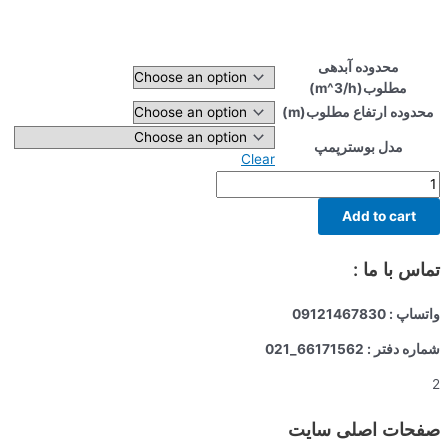
محدوده آبدهی
مطلوب(m^3/h)
محدوده ارتفاع مطلوب(m)
مدل بوسترپمپ
Clear
بوسترپمپ
دورمتغیر
Add to cart
مدل
3vfd2cr20+jocky
pump
تماس با ما :
quantity
واتساپ : 09121467830
شماره دفتر : 66171562_021
2
صفحات اصلی سایت