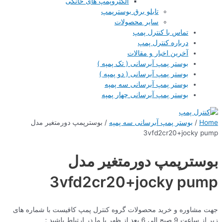
الکتروپمپ های خانگی
تابلو برق بوسترپمپ
سایر محصولات
تماس با کنترل پمپ
درباره کنترل پمپ
آخرین اخبار و مقالات
بوستر پمپ آبرسانی ( تک پمپه )
بوستر پمپ آبرسانی ( دو پمپه )
بوستر پمپ آبرسانی سه پمپه
بوستر پمپ آبرسانی چهار پمپه
Home
/
بوستر پمپ آبرسانی سه پمپه
/ بوسترپمپ دورمتغیر مدل
3vfd2cr20+jocky pump
بوسترپمپ دورمتغیر مدل
3vfd2cr20+jocky pump
جهت مشاوره و خرید محصولات گروه کنترل پمپ کافیست با شماره های
زیر از ساعت 9 صبح الی 6 بعد از ظهر با ما در ارتباط باشید :