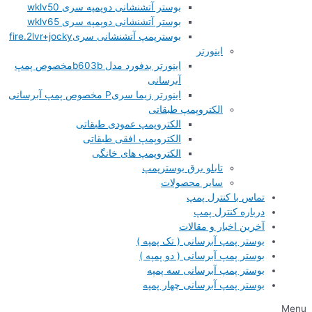
بوستر آتشنشانی دوپمپه سری wklv50
بوستر آتشنشانی دوپمپه سری wklv65
بوسترپمپ آتشنشانی سریfire.2lvr+jocky
اینورتر
اینورتر بدفورد مدل b603bمخصوص پمپ
آبرسانی
اینورتر زیما سریP مخصوص پمپ آبرسانی
الکتروپمپ طبقاتی
الکتروپمپ عمودی طبقاتی
الکتروپمپ افقی طبقاتی
الکتروپمپ های خانگی
تابلو برق بوسترپمپ
سایر محصولات
تماس با کنترل پمپ
درباره کنترل پمپ
آخرین اخبار و مقالات
بوستر پمپ آبرسانی ( تک پمپه )
بوستر پمپ آبرسانی ( دو پمپه )
بوستر پمپ آبرسانی سه پمپه
بوستر پمپ آبرسانی چهار پمپه
Menu