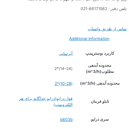
تلفن دفتر : 66171562-021
تماس از طریق واتساپ
Additional information
کاربرد بوسترپمپ
آبرسانی
محدوده آبدهی
(14-24)*2
مطلوب(m^3/h)
محدوده آبدهی (m^3/h)
(10-28)*2
فول درایو(درایو جداگانه برای هر
تابلو فرمان
الکتروپمپ)
سری درایو
b603b