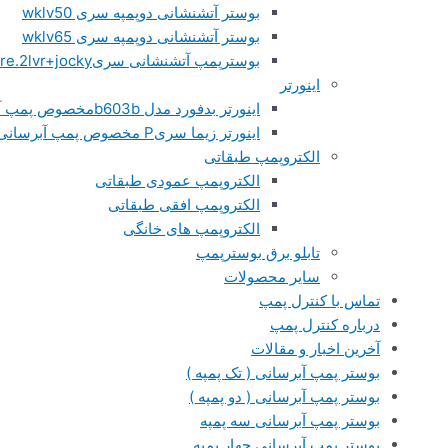
بوستر آتشنشانی دوپمپه سری wklv50
بوستر آتشنشانی دوپمپه سری wklv65
بوسترپمپ آتشنشانی سریfire.2lvr+jocky
اینورتر
اینورتر بدفورد مدل b603bمخصوص پمپ آبرسانی
اینورتر زیما سریP مخصوص پمپ آبرسانی
الکتروپمپ طبقاتی
الکتروپمپ عمودی طبقاتی
الکتروپمپ افقی طبقاتی
الکتروپمپ های خانگی
تابلو برق بوسترپمپ
سایر محصولات
تماس با کنترل پمپ
درباره کنترل پمپ
آخرین اخبار و مقالات
بوستر پمپ آبرسانی ( تک پمپه )
بوستر پمپ آبرسانی ( دو پمپه )
بوستر پمپ آبرسانی سه پمپه
بوستر پمپ آبرسانی چهار پمپه