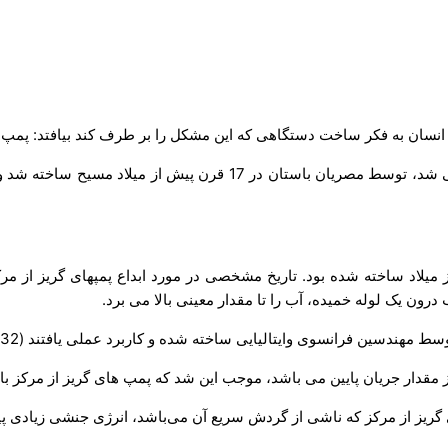
ه انسان به فکر ساخت دستگاهی که این مشکل را بر طرف کند بیافتد: پمپ.
اولین نمونه های پکه نیروی محرک آنها توسط انسان یا حیوانات تامین می ش
 نیز پمپهای رفت و برگشتی با طرح ساده 4 قرن قبل از میلاد ساخته شده بود. تاریخ مشخصی در مورد
درون یک لوله خمیده، آب را تا مقدار معینی بالا می برد.
 مهندسین فرانسوی وایتالیایی ساخته شده و کاربرد عملی یافتند (1732).
قدار جریان پایین می باشد، موجب این شد که پمپ های گریز از مرکز با ا
روی گریز از مرکز که ناشی از گردش سریع آن می‌باشد، انرژی جنشی زیادی پ